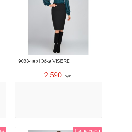
9038-чер Юбка VISERDI
2 590
руб.
жа
Распродажа