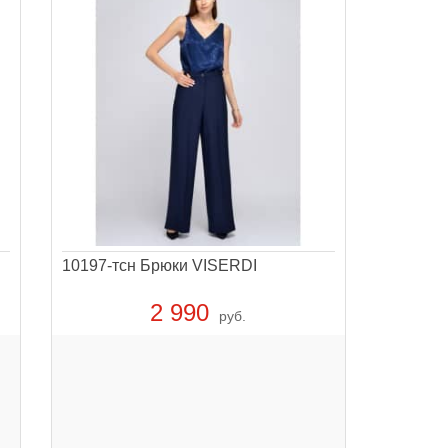
10197-тсн Брюки VISERDI
2 990
руб.