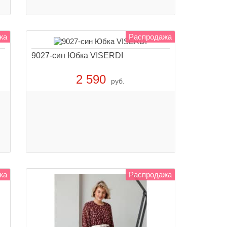
жа
Распродажа
9027-син Юбка VISERDI
2 590
руб.
жа
Распродажа