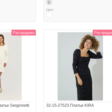
L
Цвет
Распродажа
Распрода
атье Serginnetti
32-15-27523 Платье KIRA