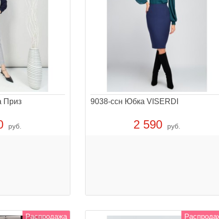
а Приз
9038-ссн Юбка VISERDI
0
2 590
руб.
руб.
Распродажа
Распрода