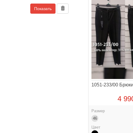
Показать
1051-233/00 Брю
4 99
Размер
46
Цвет