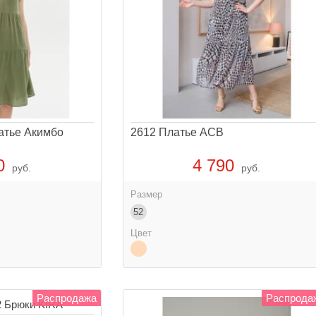
атье Акимбо
2612 Платье АСВ
0
4 790
руб.
руб.
Размер
52
Цвет
Распродажа
Распрода