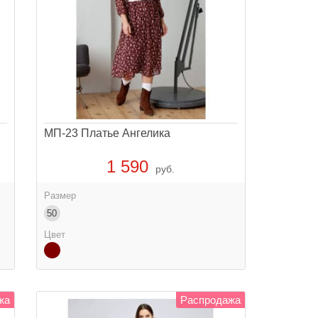
МП-23 Платье Ангелика
1 590
руб.
Размер
50
Цвет
жа
Распродажа