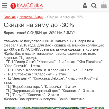
Главная
Новости / Акции
Скидки на зиму до -30%
Скидки на зиму до -30%
Дарим тепло! СКИДКИ до -30% НА ЗИМУ!
Уважаемые покупательницы! Только с 12 января по 4
февраля 2018 года, для Вас - скидка на зимнюю коллекцию
до -30% в КЛАССИКА сеть магазинов одежды в Кургане!
Ждём Вас в наших магазинах, расположенных во всех
крупных ТЦ города:
- ТРЦ "Гипер Сити": "Классика" - 1 и 2 этаж; "Kira Plastinina",
"Olga Grinyuk" - 1 этаж
- ТРЦ "Рио": "Классика" и "Классика DeLuxe" - 1 этаж
- ТРЦ "Стрекоза": "Классика" - 2 этаж
- ТЦ "Звездный": "Классика DeLuxe", "Классика Kids" - 2
этаж
- ТЦ "Воробьевы горы": "Классика" - 1 этаж
- ТЦ "Зауральский торговый дом": "Классика" - 3 этаж
- ТЦ "Парус": "Классика" - 2 этаж
Желаем Вам приятных покупок! Ваша Классика!