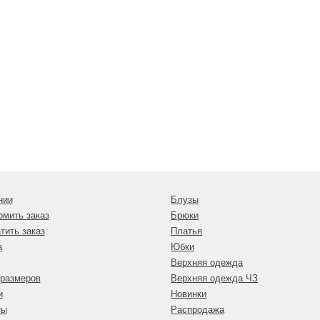
нии
Блузы
рмить заказ
Брюки
тить заказ
Платья
а
Юбки
Верхняя одежда
 размеров
Верхняя одежда ЧЗ
и
Новинки
ты
Распродажа