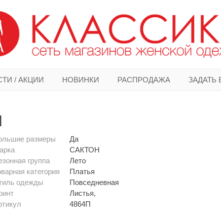
ТИ / АКЦИИ
НОВИНКИ
РАСПРОДАЖА
ЗАДАТЬ
Н
ольшие размеры
Да
арка
САКТОН
езонная группа
Лето
оварная категория
Платья
тиль одежды
Повседневная
ринт
Листья,
ртикул
4864П