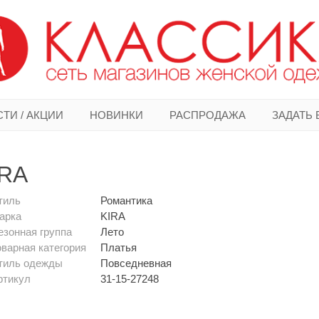
ТИ / АКЦИИ
НОВИНКИ
РАСПРОДАЖА
ЗАДАТЬ
IRA
тиль
Романтика
арка
KIRA
езонная группа
Лето
оварная категория
Платья
тиль одежды
Повседневная
ртикул
31-15-27248