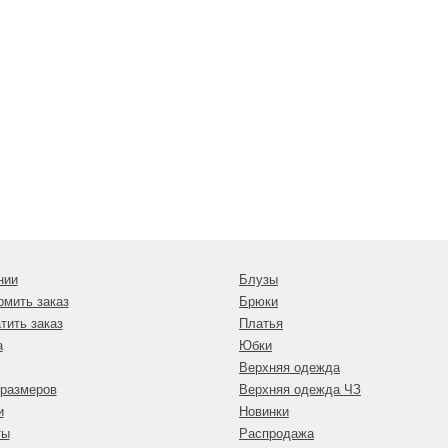
нии
Блузы
рмить заказ
Брюки
тить заказ
Платья
а
Юбки
Верхняя одежда
 размеров
Верхняя одежда ЧЗ
и
Новинки
ты
Распродажа