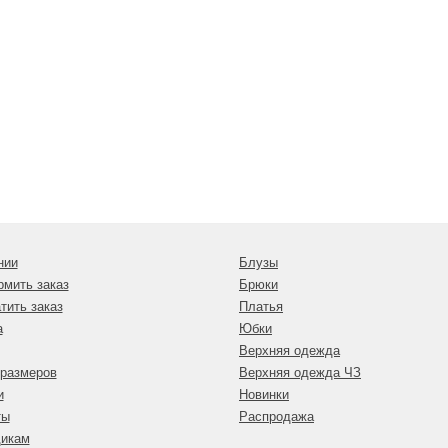
нии
Блузы
рмить заказ
Брюки
тить заказ
Платья
а
Юбки
Верхняя одежда
 размеров
Верхняя одежда ЧЗ
и
Новинки
ты
Распродажа
икам