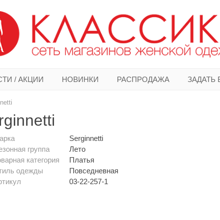
ТИ / АКЦИИ
НОВИНКИ
РАСПРОДАЖА
ЗАДАТЬ
netti
ginnetti
арка
Serginnetti
езонная группа
Лето
оварная категория
Платья
тиль одежды
Повседневная
ртикул
03-22-257-1