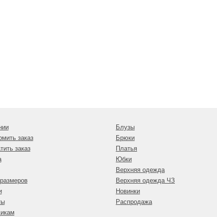
нии
Блузы
рмить заказ
Брюки
тить заказ
Платья
а
Юбки
Верхняя одежда
 размеров
Верхняя одежда ЧЗ
и
Новинки
ты
Распродажа
икам