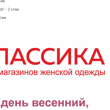
таж
s" - 2 этаж
этаж