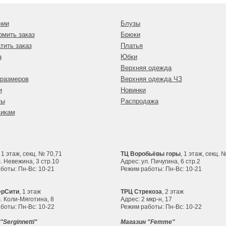
нии
Блузы
рмить заказ
Брюки
тить заказ
Платья
а
Юбки
Верхняя одежда
 размеров
Верхняя одежда ЧЗ
и
Новинки
ты
Распродажа
икам
, 1 этаж, секц. № 70,71
ТЦ Воробьёвы горы
, 1 этаж, секц. 
. Невежина, 3 стр.10
Адрес: ул. Пичугина, 6 стр.2
боты: Пн-Вс: 10-21
Режим работы: Пн-Вс: 10-21
ерСити
, 1 этаж
ТРЦ Стрекоза
, 2 этаж
. Коли-Мяготина, 8
Адрес: 2 мкр-н, 17
боты: Пн-Вс: 10-22
Режим работы: Пн-Вс: 10-22
"Serginnetti"
Магазин "Femme"