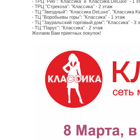
- ТРЦ "Рио": "Классика" и "Классика DeLuxe" - 1 э
- ТРЦ "Стрекоза": "Классика" - 2 этаж
- ТЦ "Звездный": "Классика DeLuxe", "Классика Kid
- ТЦ "Воробьевы горы": "Классика" - 1 этаж
- ТЦ "Зауральский торговый дом": "Классика" - 3 
- ТЦ "Парус": "Классика" - 2 этаж
Желаем Вам приятных покупок!