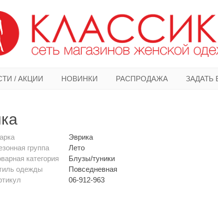
ТИ / АКЦИИ
НОВИНКИ
РАСПРОДАЖА
ЗАДАТЬ
ика
арка
Эврика
езонная группа
Лето
оварная категория
Блузы/туники
тиль одежды
Повседневная
ртикул
06-912-963