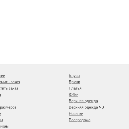
нии
Блузы
рмить заказ
Брюки
тить заказ
Платья
а
Юбки
Верхняя одежда
 размеров
Верхняя одежда ЧЗ
и
Новинки
ты
Распродажа
икам