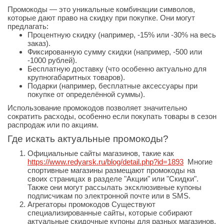
Промокоды — это уникальные комбинации символов,
которые дают право на скидку при покупке. Они могут
предлагать:
Процентную скидку (например, -15% или -30% на весь
заказ).
Фиксированную сумму скидки (например, -500 или
-1000 рублей).
Бесплатную доставку (что особенно актуально для
крупногабаритных товаров).
Подарки (например, бесплатные аксессуары при
покупке от определённой суммы).
Использование промокодов позволяет значительно
сократить расходы, особенно если покупать товары в сезон
распродаж или по акциям.
Где искать актуальные промокоды?
Официальные сайты магазинов, такие как
https://www.redyarsk.ru/blog/detail.php?id=1893
Многие
спортивные магазины размещают промокоды на
своих страницах в разделе "Акции" или "Скидки".
Также они могут рассылать эксклюзивные купоны
подписчикам по электронной почте или в SMS.
Агрегаторы промокодов Существуют
специализированные сайты, которые собирают
актуальные скидочные купоны для разных магазинов.