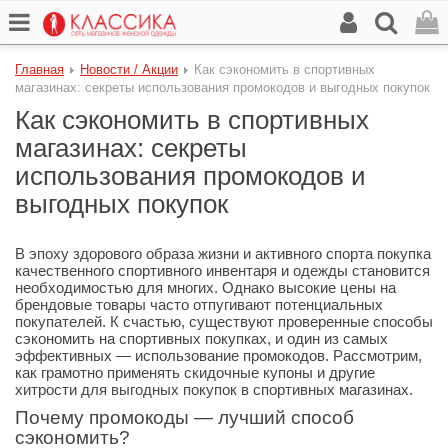
Главная
Новости / Акции
Как сэкономить в спортивных
магазинах: секреты использования промокодов и выгодных покупок
Как сэкономить в спортивных
магазинах: секреты
использования промокодов и
выгодных покупок
В эпоху здорового образа жизни и активного спорта покупка
качественного спортивного инвентаря и одежды становится
необходимостью для многих. Однако высокие цены на
брендовые товары часто отпугивают потенциальных
покупателей. К счастью, существуют проверенные способы
сэкономить на спортивных покупках, и один из самых
эффективных — использование промокодов. Рассмотрим,
как грамотно применять скидочные купоны и другие
хитрости для выгодных покупок в спортивных магазинах.
Почему промокоды — лучший способ
сэкономить?