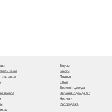
нии
Блузы
рмить заказ
Брюки
тить заказ
Платья
а
Юбки
Верхняя одежда
 размеров
Верхняя одежда ЧЗ
и
Новинки
ты
Распродажа
икам