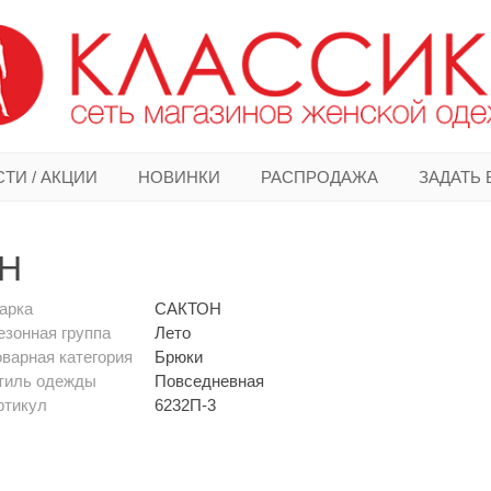
ТИ / АКЦИИ
НОВИНКИ
РАСПРОДАЖА
ЗАДАТЬ
ОН
арка
САКТОН
езонная группа
Лето
оварная категория
Брюки
тиль одежды
Повседневная
ртикул
6232П-3