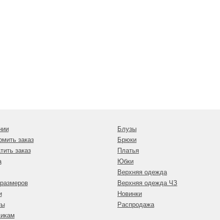
нии
Блузы
рмить заказ
Брюки
тить заказ
Платья
а
Юбки
Верхняя одежда
 размеров
Верхняя одежда ЧЗ
и
Новинки
ты
Распродажа
икам