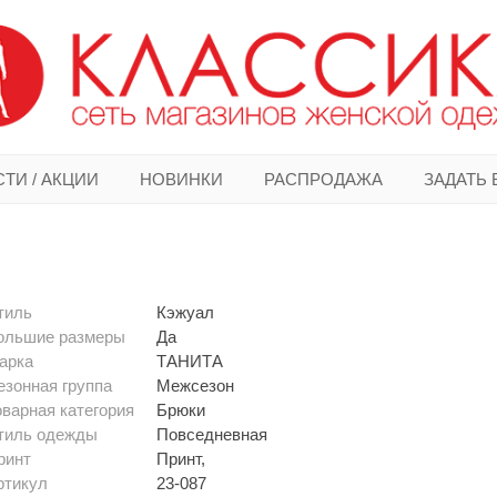
ТИ / АКЦИИ
НОВИНКИ
РАСПРОДАЖА
ЗАДАТЬ
тиль
Кэжуал
ольшие размеры
Да
арка
ТАНИТА
езонная группа
Межсезон
оварная категория
Брюки
тиль одежды
Повседневная
ринт
Принт,
ртикул
23-087