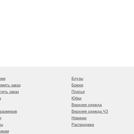
нии
Блузы
рмить заказ
Брюки
тить заказ
Платья
а
Юбки
Верхняя одежда
 размеров
Верхняя одежда ЧЗ
и
Новинки
ты
Распродажа
икам